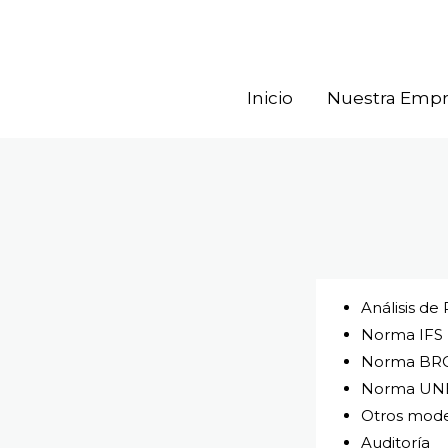
Ir
al
contenido
Inicio
Nuestra Emp
Análisis de
Norma IFS (
Norma BRC 
Norma UNE
Otros mode
Auditoría