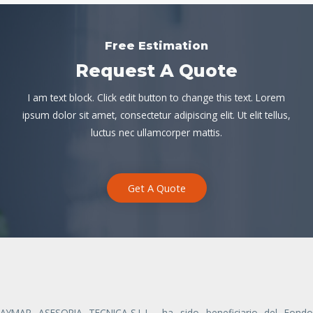
n
i
Free Estimation
t
g
Request A Quote
e
u
I am text block. Click edit button to change this text. Lorem
ipsum dolor sit amet, consectetur adipiscing elit. Ut elit tellus,
r
i
luctus nec ullamcorper mattis.
i
e
o
n
Get A Quote
r
t
e
AYMAR ASESORIA TECNICA,S.L.L., ha sido beneficiario del Fondo